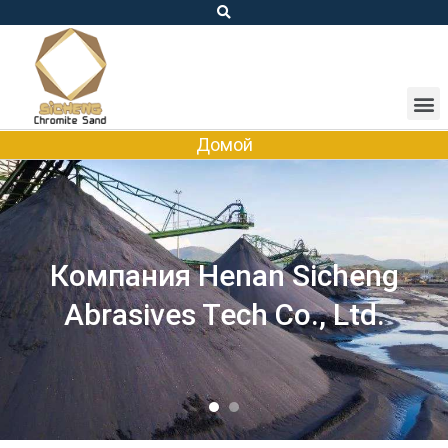
Домой
Специально для Южной
Африки Хромитовый
песок