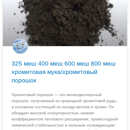
325 меш 400 меш 600 меш 800 меш
хромитовая мука/хромитовый
порошок
Хромитовый порошок — это мелкодисперсный
порошок, получаемый из природной хромитовой руды,
в основном состоящий из оксида железа и хрома. Он
обладает высокой огнеупорностью, низким
коэффициентом теплового расширения, превосходной
химической стабильностью и сильным охлаждающим