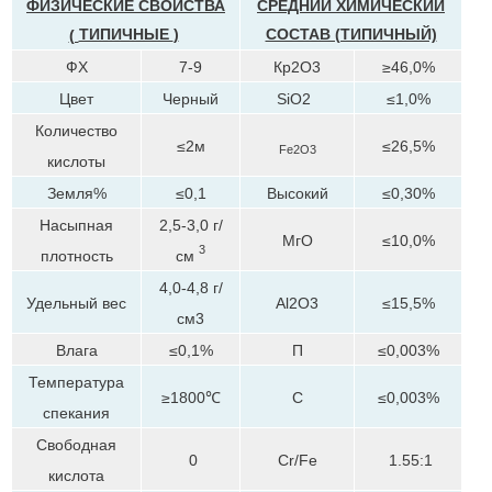
ФИЗИЧЕСКИЕ СВОЙСТВА
СРЕДНИЙ ХИМИЧЕСКИЙ
ТИПИЧНЫЕ
)
СОСТАВ (ТИПИЧНЫЙ)
(
ФХ
7-9
Кр2О3
≥46,0%
Цвет
Черный
SiO2
≤1,0%
Количество
≤2м
≤26,5%
Fe2O3
кислоты
Земля%
≤0,1
Высокий
≤0,30%
Насыпная
2,5-3,0 г/
МгО
≤10,0%
3
плотность
см
4,0-4,8 г/
Удельный вес
Al2O3
≤15,5%
см3
Влага
≤0,1%
П
≤0,003%
Температура
≥1800℃
С
≤0,003%
спекания
Свободная
0
Cr/Fe
1.55:1
кислота