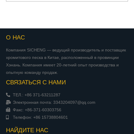
О НАС
Компания SICHENG — ведущий производитель и поставщик
хромитового песка в Китае, расположенный в провинции
Хэнань. Компания имеет 20-летний опыт производства и
опытную команду продаж.
СВЯЗАТЬСЯ С НАМИ
ТЕЛ.: +86 371-63211287
Электронная почта: 3343204097@qq.com
Факс: +86-371-60303756
Телефон: +86 15738804601
НАЙДИТЕ НАС