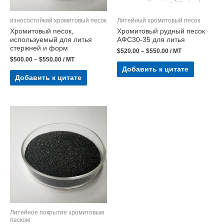
износостойкий хромитовый песок
Литейный хромитовый песок
Хромитовый песок,
Хромитовый рудный песок
используемый для литья
АФС30-35 для литья
стержней и форм
$
520.00
–
$
550.00
/ MT
$
500.00
–
$
550.00
/ MT
Добавить к цитате
Добавить к цитате
Литейное покрытие хромитовым
песком