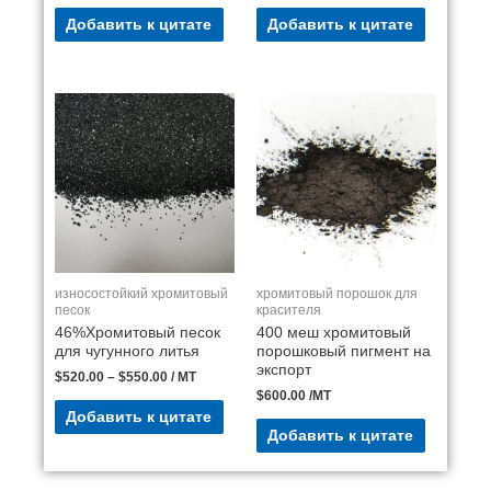
Добавить к цитате
Добавить к цитате
износостойкий хромитовый
хромитовый порошок для
песок
красителя
46%Хромитовый песок
400 меш хромитовый
для чугунного литья
порошковый пигмент на
экспорт
$
520.00
–
$
550.00
/ MT
$
600.00
/MT
Добавить к цитате
Добавить к цитате