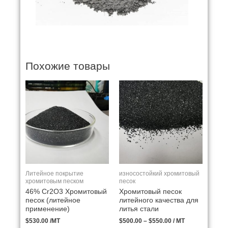
Похожие товары
Литейное покрытие
износостойкий хромитовый
хромитовым песком
песок
46% Cr2O3 Хромитовый
Хромитовый песок
песок (литейное
литейного качества для
применение)
литья стали
$
530.00
/MT
$
500.00
–
$
550.00
/ MT