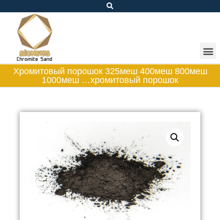
Хромитовый порошок 325меш 400меш 800меш
1000меш …хромитовый порошок